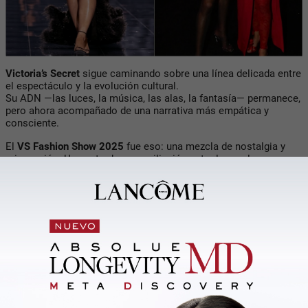
Victoria’s Secret
sigue caminando sobre una línea delicada entre
el espectáculo y la evolución cultural.
Su ADN —las luces, la música, las alas, la fantasía— permanece,
pero ahora acompañado de una narrativa más empática y
consciente.
El
VS Fashion Show 2025
fue eso: una mezcla de nostalgia y
reinvención. Un gesto de reconciliación entre lo que la marca
fue y lo que aspira a ser.
El público lo vivió como una catarsis colectiva; la crítica, como
una resurrección con matices.
¿Es un cambio profundo o una estrategia bien orquestada? Tal
vez ambas cosas. Pero algo es seguro:
Victoria’s Secret
volvió a
ocupar el centro de la conversación global
, esta vez con una voz
más diversa, más humana y —quizás por fin— más libre.
Compartir con tus amigos de