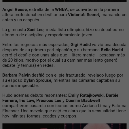
Angel Reese
,
estrella de la
WNBA,
se convirtió en la
primera
atleta profesional
en desfilar para
Victoria’s Secret,
marcando un
antes y un después.
La gimnasta
Suni Lee
,
medallista olímpica, hizo su debut como
símbolo de disciplina y empoderamiento joven.
Entre los regresos más esperados,
Gigi Hadid
volvió una década
después de su primera participación, y su hermana
Bella Hadid
cerró el desfile con unas alas que —literalmente— pesaban más
de 20 kilos, motivo por el cual su caminar más lento generó
debate (y ternura) en redes.
Barbara Palvin
desfiló con el pie fracturado, revelado luego por
su esposo
Dylan Sprouse
,
mientras las cámaras captaban su
sonrisa impecable.
Hubo además debuts resonantes:
Emily Ratajkowski
,
Barbie
Ferreira
,
Iris Law
,
Precious Lee
y
Quenlin Blackwell
compartieron pasarela con íconos como
Adriana Lima
y
Paloma
Elsesser
. Una mezcla que dejó en claro que la sensualidad tiene
hoy infinitas formas, edades y cuerpos.