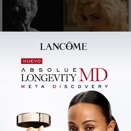
Business
Sáb
01/08/2026
Selva Café & Libros suma una sala
privada y avanza con nuevas
inversiones dentro de Via Disegno