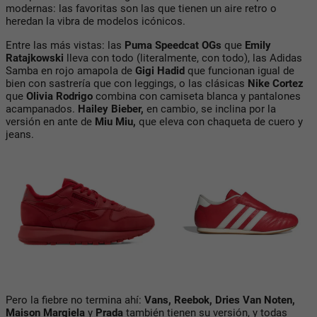
modernas: las favoritas son las que tienen un aire retro o
heredan la vibra de modelos icónicos.
Entre las más vistas:
las
Puma Speedcat OGs
que
Emily
Ratajkowski
lleva con todo (literalmente, con todo),
las Adidas
Samba
en rojo amapola de
Gigi Hadid
que funcionan igual de
bien con sastrería que con leggings, o las clásicas
Nike Cortez
que
Olivia Rodrigo
combina con camiseta blanca y pantalones
acampanados.
Hailey Bieber,
en cambio, se inclina por la
versión en ante de
Miu Miu
,
que eleva con chaqueta de cuero y
jeans.
Pero la fiebre no termina ahí:
Vans, Reebok, Dries Van Noten,
Maison Margiela
y
Prada
también tienen su versión, y todas