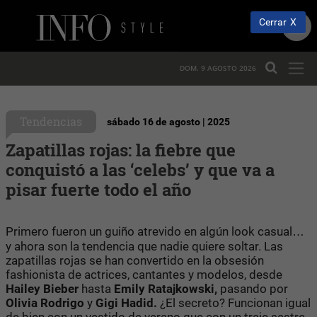
Cerrar
DOM. 9 AGOSTO 2026
Tendencias
sábado 16 de agosto | 2025
Zapatillas rojas: la fiebre que
conquistó a las ‘celebs’ y que va a
pisar fuerte todo el año
Primero fueron un guiño atrevido en algún look casual…
y ahora son la tendencia que nadie quiere soltar. Las
zapatillas rojas se han convertido en la obsesión
fashionista de actrices, cantantes y modelos, desde
Hailey Bieber
hasta
Emily Ratajkowski,
pasando por
Olivia Rodrigo
y
Gigi Hadid.
¿El secreto? Funcionan igual
de bien con un vestido de verano que con un traje sastre,