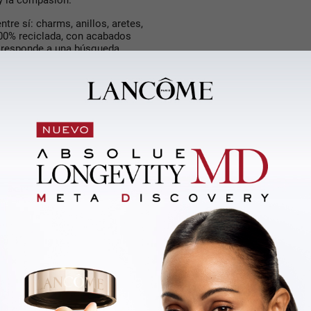
re sí: charms, anillos, aretes,
100% reciclada
, con acabados
o responde a una búsqueda
sobre el origen de lo que