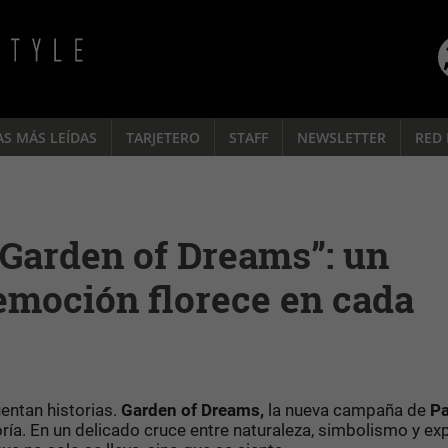
AS MÁS LEÍDAS
TARJETERO
STAFF
NEWSLETTER
RED 
Garden of Dreams”: un
emoción florece en cada
entan historias.
Garden of Dreams,
la nueva campaña de
Pa
ía. En un delicado cruce entre naturaleza, simbolismo y ex