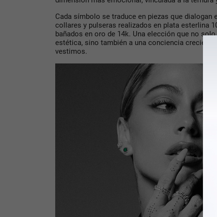
Cada símbolo se traduce en piezas que dialogan ent
collares y pulseras realizados en
plata esterlina 
bañados en oro de 14k. Una elección que no sol
estética, sino también a una conciencia creciente 
vestimos.