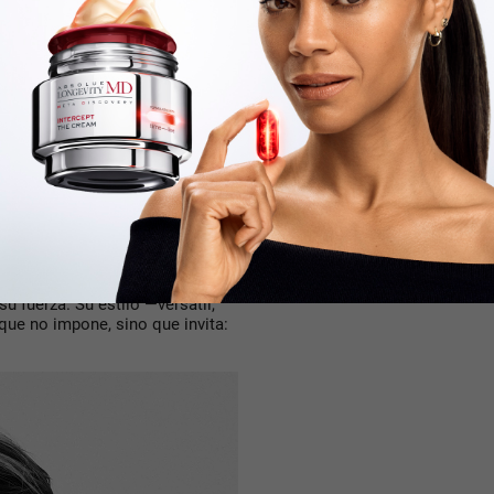
desde la libertad. Mezcla,
su fuerza. Su estilo —versátil,
e no impone, sino que invita: