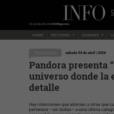
Un producto de
InfoNegocios
HOME
SECCIONES
CIUDADES
L
Tendencias
sábado 04 de abril | 2026
Pandora presenta “
universo donde la 
detalle
Hay colecciones que adornan, y otras que cu
pertenece —sin dudas— a esta última categor