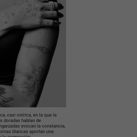
a, casi onírica, en la que la
s doradas
hablan de
ngarzadas
evocan la constancia,
lomas blancas
aportan una
y la compasión.