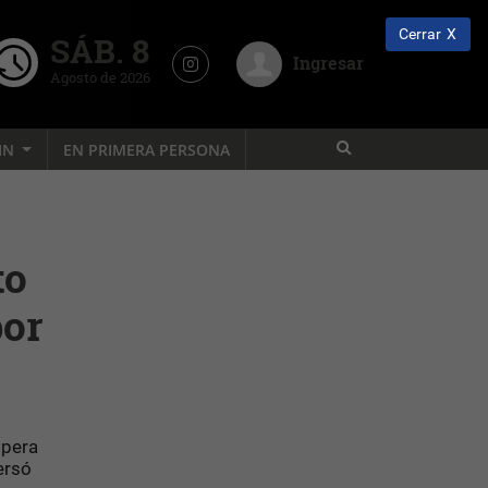
Cerrar
SÁB. 8
Ingresar
Agosto de 2026
IN
EN PRIMERA PERSONA
to
por
opera
ersó