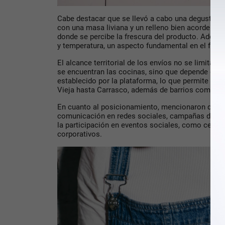
Cabe destacar que se llevó a cabo una degustaci
con una masa liviana y un relleno bien acorde al 
donde se percibe la frescura del producto. Ademá
y temperatura, un aspecto fundamental en el forma
El alcance territorial de los envíos no se limita e
se encuentran las cocinas, sino que depende del
establecido por la plataforma, lo que permite cub
Vieja hasta Carrasco,
además de barrios como
el
En cuanto al posicionamiento, mencionaron que l
comunicación en redes sociales, campañas dentro 
la participación en eventos sociales, como celeb
corporativos.