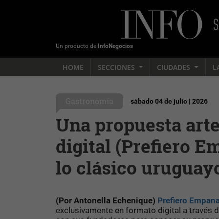
Un producto de
InfoNegocios
HOME
SECCIONES
CIUDADES
L
Gastronomía
sábado 04 de julio | 2026
Una propuesta arte
digital (Prefiero E
lo clásico uruguay
(Por Antonella Echenique)
Prefiero Empan
exclusivamente en formato digital a través 