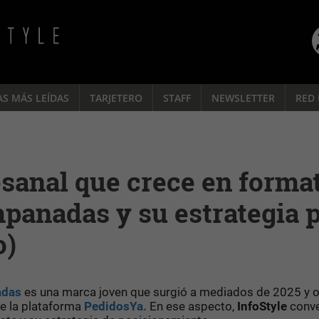
AS MÁS LEÍDAS
TARJETERO
STAFF
NEWSLETTER
RED 
sanal que crece en forma
mpanadas y su estrategia 
o)
adas
es una marca joven que surgió a mediados de 2025 y 
de la plataforma
PedidosYa.
En ese aspecto,
InfoStyle
conv