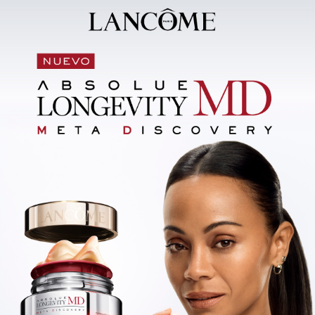
ón y las empanadas se presentan
tamaño, con sabores definidos,
s, mantienen una óptima textura
to delivery.
strictamente a los barrios donde
 tiempo máximo de entrega
rir áreas que van desde
Ciudad
 Prado.
a marca se apoya en la
de la plataforma de delivery y
raciones privadas y encuentros