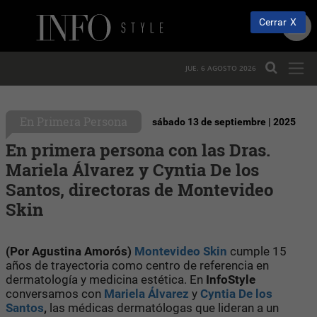
Cerrar
JUE. 6 AGOSTO 2026
En Primera Persona
sábado 13 de septiembre | 2025
En primera persona con las Dras.
Mariela Álvarez y Cyntia De los
Santos, directoras de Montevideo
Skin
(Por Agustina Amorós)
Montevideo Skin
cumple 15
años de trayectoria como centro de referencia en
dermatología y medicina estética. En
InfoStyle
conversamos con
Mariela Álvarez
y
Cyntia De los
Santos
,
las médicas dermatólogas que lideran a un