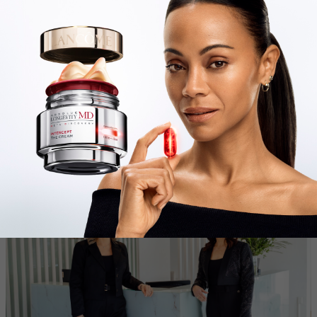
Mariela:
El curso que tiene más receptividad es un curso
intensivo en láser y tecnologías. Se trata de un curso de 10
semanas con instancias teóricas y prácticas y que también se
puede hacer presencial o híbrido. Hemos tenido alumnos del
interior y del exterior. Para quienes ya tienen un nivel básico y
quieran profundizar en una tecnología determinada, tenemos lo
que son las mentorías uno a uno. Por último, tenemos el
Programa Fellow,
que es una pasantía por la clínica donde se
muestra una clínica 360, mostrando todos los aspectos no sólo
el aspecto terapéuticos y asistenciales, sino también todo lo
que hace la clínica, el marketing, la gestión, la atención y todos
los aspectos que hacen a la totalidad de la clínica.