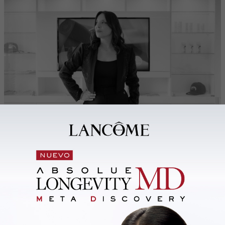
¿Cuándo y cómo surge Montevideo Skin Academy?
Cyntia:
Hace dos años incorporamos nuestra Academy que el
objetivo compartir nuestra experiencia acumulada con otros
colegas. La idea es dejar ese legado. La academia está avalada
por el Ministerio de Educación y Cultura. Tenemos cursos de
distintas modalidades, desde posgrados en formación, cursos
intensivos, a mentorías uno a uno.