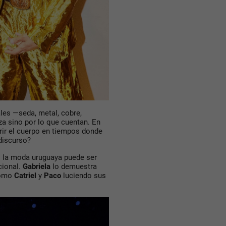
ales —seda, metal, cobre,
za sino por lo que cuentan. En
rir el cuerpo en tiempos donde
discurso?
: la
moda uruguaya puede ser
cional
.
Gabriela
lo demuestra
 como
Catriel
y
Paco
luciendo sus