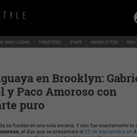
AS MÁS LEÍDAS
TARJETERO
STAFF
NEWSLETTER
RED 
guaya en Brooklyn: Gabri
iel y Paco Amoroso con
arte puro
a se funden en una sola escena. Y eso fue exactamente lo 
Amoroso,
el duo que se presentará el
25 de septiembre en
A