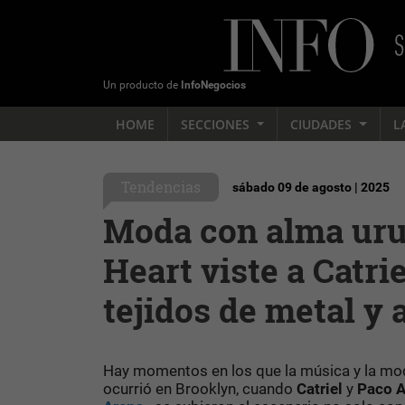
Un producto de
InfoNegocios
HOME
SECCIONES
CIUDADES
L
Tendencias
sábado 09 de agosto | 2025
Moda con alma uru
Heart viste a Catr
tejidos de metal y 
Hay momentos en los que la música y la mod
ocurrió en Brooklyn, cuando
Catriel
y
Paco 