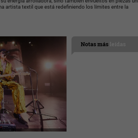
su energía arrolladora, sino también envueltos en piezas ún
a artista textil que está redefiniendo los límites entre la
Notas más
leídas