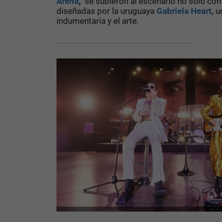
Arena
,
se subieron al escenario no solo con 
diseñadas por la uruguaya
Gabriela Heart
,
un
indumentaria y el arte.