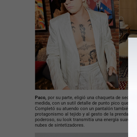
Paco,
por su parte, eligió una
chaqueta de seda ma
medida, con un sutil
detalle de punto pico
que romp
Completó su atuendo con un pantalón también a m
protagonismo al tejido y al gesto de la prenda. Me
poderoso, su look transmitía una energía suave, o
nubes de sintetizadores.