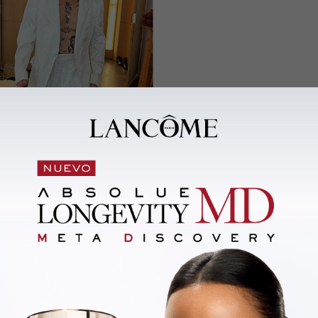
rfil arrugada
, confeccionada a
ía la línea con elegancia.
edida, que dejaba todo el
nos estridente, pero igual de
nírica, como si caminara entre