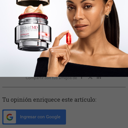
En un momento en que el lujo encuentra cada vez más valor en
las experiencias sensoriales y personales,
MISHKA
apuesta por
el perfume como una forma de contar historias, despertar
emociones y construir identidad más allá de la imagen.
Compartir con tus amigos de
Tu opinión enriquece este artículo:
Ingresar con Google