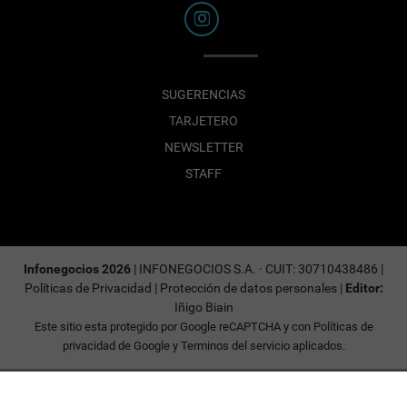
SUGERENCIAS
TARJETERO
NEWSLETTER
STAFF
Infonegocios 2026
| INFONEGOCIOS S.A. · CUIT: 30710438486 |
Políticas de Privacidad
|
Protección de datos personales
|
Editor:
Iñigo Biain
Este sitio esta protegido por Google reCAPTCHA y con
Políticas de
privacidad de Google
y
Terminos del servicio
aplicados.