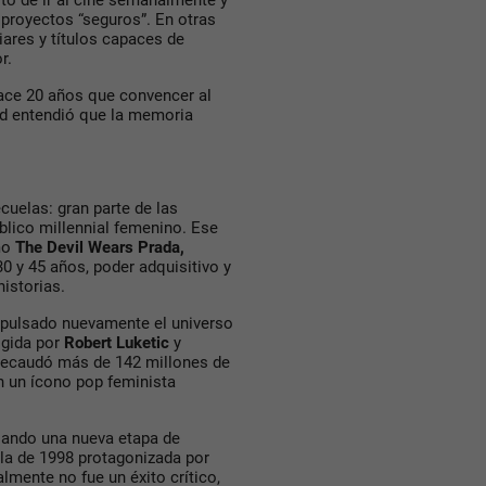
ito de ir al cine semanalmente y
proyectos “seguros”. En otras
iares y títulos capaces de
r.
ace 20 años que convencer al
d entendió que la memoria
cuelas: gran parte de las
lico millennial femenino. Ese
mo
The Devil Wears Prada
,
30 y 45 años, poder adquisitivo y
istorias.
pulsado nuevamente el universo
rigida por
Robert Luketic
y
ecaudó más de 142 millones de
 un ícono pop feminista
lando una nueva etapa de
ula de 1998 protagonizada por
lmente no fue un éxito crítico,