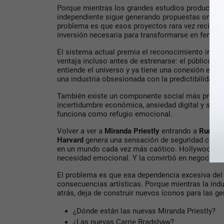
Porque mientras los grandes estudios producen se
independiente sigue generando propuestas origin
problema es que esos proyectos rara vez reciben e
inversión necesaria para transformarse en fenóm
El sistema actual premia el reconocimiento inmed
ventaja incluso antes de estrenarse: el público ya
entiende el universo y ya tiene una conexión emoci
una industria obsesionada con la predictibilidad.
También existe un componente social más profun
incertidumbre económica, ansiedad digital y sobre
funciona como refugio emocional.
Volver a ver a
Miranda Priestly
entrando a
Runwa
Harvard
genera una sensación de seguridad cultu
en un mundo cada vez más caótico. Hollywood en
necesidad emocional. Y la convirtió en negocio.
El problema es que esa dependencia excesiva del
consecuencias artísticas. Porque mientras la ind
atrás, deja de construir nuevos íconos para las g
¿Dónde están las nuevas Miranda Priestly?
¿Las nuevas Carrie Bradshaw?