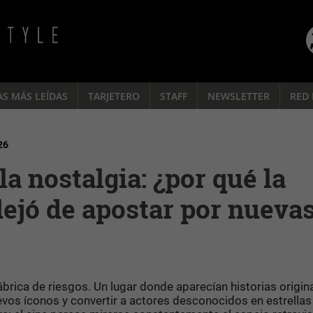
AS MÁS LEÍDAS
TARJETERO
STAFF
NEWSLETTER
RED 
26
a nostalgia: ¿por qué la
dejó de apostar por nueva
rica de riesgos. Un lugar donde aparecían historias origin
evos íconos y convertir a actores desconocidos en estrellas