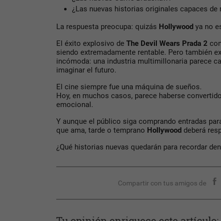
¿Las nuevas historias originales capaces de
La respuesta preocupa: quizás
Hollywood
ya no es
El éxito explosivo de
The Devil Wears Prada 2
con
siendo extremadamente rentable. Pero también e
incómoda: una industria multimillonaria parece 
imaginar el futuro.
El cine siempre fue una máquina de sueños.
Hoy, en muchos casos, parece haberse convertido
emocional.
Y aunque el público siga comprando entradas par
que ama, tarde o temprano
Hollywood
deberá resp
¿Qué historias nuevas quedarán para recordar den
Compartir con tus amigos de
Tu opinión enriquece este artículo: