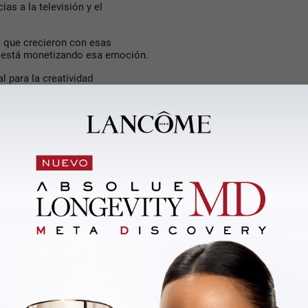
as a la televisión y el
s que crecieron con esas
está monetizando esa emoción.
 para la creatividad
 comedias románticas, thrillers
tos razonables. Ese cine
timillonarias, o contenido
ío enorme.
y jamás sería aprobada como
odista y una editora tiránica
 actuales. Paradójicamente,
 construida.
os y empezó a depender de
ya no desarrolla fenómenos
 o si la industria simplemente