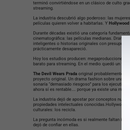
terminó convirtiéndose en un clásico de culto graci
streaming.
La industria descubrió algo poderoso: las mujere
películas quieren volver a habitarlas. Y
Hollywood
Durante décadas existió una categoría fundamental
cinematográfica: las películas medianas. Dramas,
inteligentes o historias originales con presupues
prácticamente desapareció.
Hoy los estudios producen: megaproducciones mul
barato para streaming. En el medio quedó un vac
The Devil Wears Prada
original probablemente ho
proyecto original. Un drama fashion sobre una peri
sonaría “demasiado riesgoso” para los ejecutivos
ahora sí es rentable… porque ya existe una marca
La industria dejó de apostar por conceptos nuev
propiedades intelectuales conocidas.Hollywood 
culturales: los recicla.
La pregunta incómoda es si realmente faltan ideas
dejó de confiar en ellas.