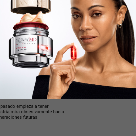
cuelas interminables, el cine
ales constantemente. El
l marketing, las salas o la
enos globales.
iato. Por eso una secuela tiene
 conoce a los personajes, ya
onal previa. El cine se volvió
do. En tiempos de
información, la nostalgia
y
o a
Elle Woods
recorriendo
ral. Son personajes conocidos
tendió perfectamente esa
 pasado empieza a tener
ustria mira obsesivamente hacia
eneraciones futuras.