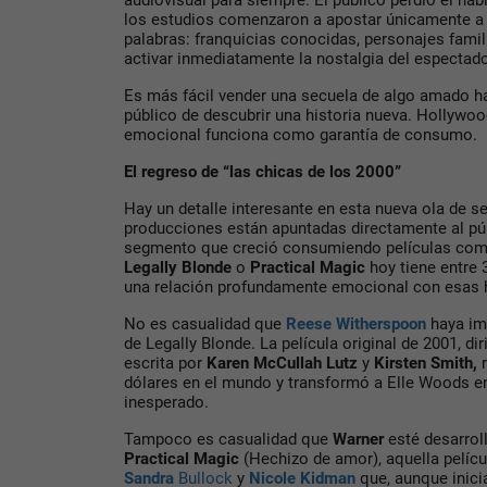
audiovisual para siempre. El público perdió el háb
los estudios comenzaron a apostar únicamente a 
palabras: franquicias conocidas, personajes famil
activar inmediatamente la nostalgia del espectado
Es más fácil vender una secuela de algo amado h
público de descubrir una historia nueva.
Hollywoo
emocional funciona como garantía de consumo.
El regreso de “las chicas de los 2000”
Hay un detalle interesante en esta nueva ola de se
producciones están apuntadas directamente al púb
segmento que creció consumiendo películas co
Legally Blonde
o
Practical Magic
hoy
tiene entre 
una relación profundamente emocional con esas h
No es casualidad que
Reese Witherspoon
haya im
de
Legally Blonde
.
La película original de 2001, di
escrita por
Karen McCullah Lutz
y
Kirsten Smith
,
r
dólares en el mundo y transformó a
Elle Woods
en
inesperado.
Tampoco es casualidad que
Warner
esté desarrol
Practical Magic
(
Hechizo de amor
)
, aquella pelíc
Sandra
Bullock
y
Nicole Kidman
que, aunque inicia