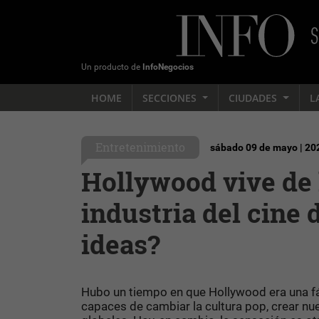
Un producto de
InfoNegocios
HOME
SECCIONES
CIUDADES
L
Entretenimiento
sábado 09 de mayo | 20
Hollywood vive de l
industria del cine 
ideas?
Hubo un tiempo en que Hollywood era una fáb
capaces de cambiar la cultura pop, crear nu