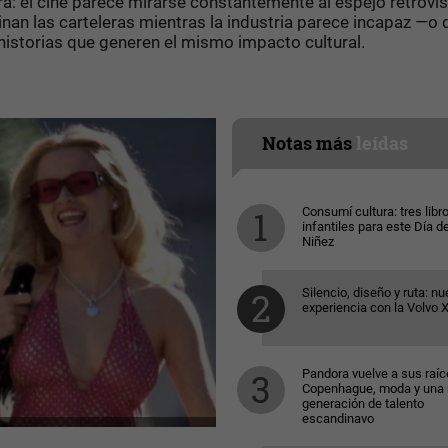
ra: el cine parece mirarse constantemente al espejo retrovis
nan las carteleras mientras la industria parece incapaz —o 
storias que generen el mismo impacto cultural.
Notas más
leídas
Consumí cultura: tres libr
infantiles para este Día de
Niñez
Silencio, diseño y ruta: nu
experiencia con la Volvo 
Pandora vuelve a sus raíc
Copenhague, moda y una
generación de talento
escandinavo