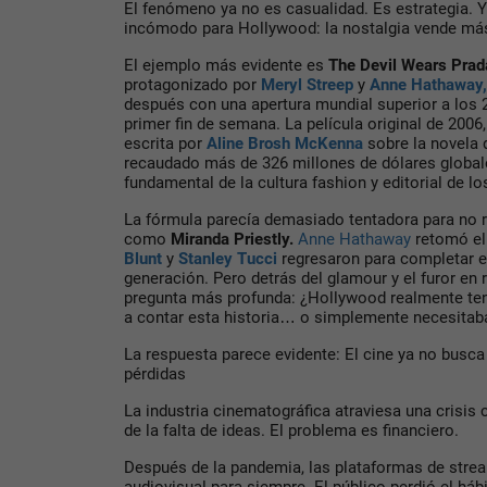
El fenómeno ya no es casualidad. Es estrategia. 
incómodo para Hollywood: la nostalgia vende más
El ejemplo más evidente es
The Devil Wears Prad
protagonizado por
Meryl Streep
y
Anne Hathaway,
después con una apertura mundial superior a los 
primer fin de semana. La película original de 2006,
escrita por
Aline Brosh McKenna
sobre la novela
recaudado más de 326 millones de dólares globale
fundamental de la cultura fashion y editorial de l
La fórmula parecía demasiado tentadora para no r
como
Miranda Priestly
.
Anne Hathaway
retomó el
Blunt
y
Stanley Tucci
regresaron para completar e
generación. Pero detrás del glamour y el furor en
pregunta más profunda: ¿Hollywood realmente tení
a contar esta historia… o simplemente necesitab
La respuesta parece evidente: El cine ya no busca
pérdidas
La industria cinematográfica atraviesa una crisis
de la falta de ideas. El problema es financiero.
Después de la pandemia, las plataformas de str