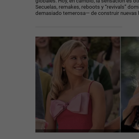
globales. Hoy, en cambio, la sensación es ot
Secuelas, remakes, reboots y “revivals” domi
demasiado temerosa— de construir nuevas hi