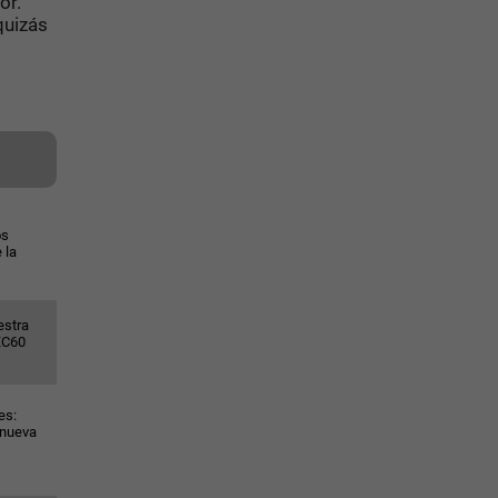
or.
quizás
os
 la
estra
XC60
es:
 nueva