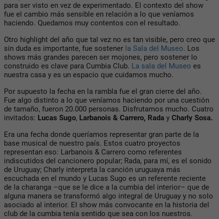
para ser visto en vez de experimentado. El contexto del show
fue el cambio más sensible en relación a lo que veníamos
haciendo. Quedamos muy contentos con el resultado.
Otro highlight del año que tal vez no es tan visible, pero creo que
sin duda es importante, fue sostener
la Sala del Museo
. Los
shows más grandes parecen ser mojones, pero sostener lo
construido es clave para Cumbia Club.
La sala del Museo
es
nuestra casa y es un espacio que cuidamos mucho.
Por supuesto la fecha en la rambla fue el gran cierre del año.
Fue algo distinto a lo que veníamos haciendo por una cuestión
de tamaño, fueron 20.000 personas. Disfrutamos mucho. Cuatro
invitados:
Lucas Sugo
,
Larbanois
& Carrero, Rada
y
Charly Sosa
.
Era una fecha donde queríamos representar gran parte de la
base musical de nuestro país. Estos cuatro proyectos
representan eso: Larbanois & Carrero como referentes
indiscutidos del cancionero popular;
Rada
, para mí, es el sonido
de Uruguay;
Charly
interpreta la canción uruguaya más
escuchada en el mundo y
Lucas Sugo
es un referente reciente
de la charanga –que se le dice a la cumbia del interior– que de
alguna manera se transformó algo integral de Uruguay y no solo
asociado al interior. El show más convocante en la historia del
club de la cumbia tenía sentido que sea con los nuestros.