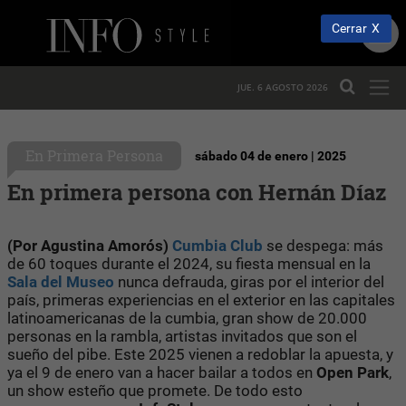
Cerrar
JUE. 6 AGOSTO 2026
En Primera Persona
sábado 04 de enero | 2025
En primera persona con Hernán Díaz
(Por Agustina Amorós)
Cumbia Club
se despega: más
de 60 toques durante el 2024, su fiesta mensual en la
Sala del Museo
nunca defrauda, giras por el interior del
país, primeras experiencias en el exterior en las capitales
latinoamericanas de la cumbia, gran show de 20.000
personas en la rambla, artistas invitados que son el
sueño del pibe. Este 2025 vienen a redoblar la apuesta, y
ya el 9 de enero van a hacer bailar a todos en
Open
Park
,
un show esteño que promete. De todo esto