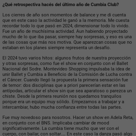
¿Qué retrospectiva hacés del último año de Cumbia Club?
Los cierres de año son momentos de balance y me di cuenta
que en este caso la actividad le ganó a la memoria. Me cuesta
recordar todo lo que pasó en 2024, dimensionar todo lo vivido.
Fue un año de muchísima actividad. Aun habiendo proyectado
mucho de lo que iba pasar, siempre hay sorpresas, y eso es una
de las cosas que más nos motiva. Que aparezcan cosas que no
estaban en los planes siempre representa un desafío.
El 2024 tuvo varios hitos: algunos frutos de nuestra proyección
y otras sorpresas, como fue el show en conjunto con el Ballet
Nacional del Sodre. Montevideo Shopping impulsaba la idea de
unir Ballet y Cumbia a Beneficio de la Comisión de Lucha contra
el Cáncer. Cuando llegó la propuesta la primera sensación fue
de temor: dos disciplinas que a priori parecerían estar en las
antípodas, articular el show sin que sea aparatoso o parezca un
chiste. Desde la primera reunión nos quedamos tranquilos
porque era un equipo muy sólido. Empezamos a trabajar y a
intercambiar, hubo mucha confianza entre todas las partes.
Fue muy novedoso para nosotros. Hacer un show en Adela Reta,
en conjunto con el BNS. Implicaba cambiar de mood
significativamente. La cumbia tiene mucho que ver con el
cuerpo, con bailar, con soltar… En este caso la danza pasó algo