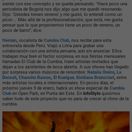
siente con ese concepto y se queda pensando: “Hace poco una
periodista de Bogotá nos dijo algo que me quedó resonando.
Dijo: ‘Ustedes tienen veneno’ y me gustó, lo entendí como un
picor… Más allá de la profesionalización, que está, me gusta
pensar que lo que proponemos tiene un poco de veneno, un
poco de barro”, dice.
Hernán
,
vocalista de
Cumbia Club
,
nos recibe para esta
entrevista desde Perú. Viajó a Lima para grabar una
colaboración con una artista peruana, aún sin anunciar. Ellos
trabajan muy bien el factor sorpresa, en sus fiestas mensuales
llamadas
El Club de la Cumbia
, traen artistas invitados que
dejan a los asistentes de boca abierta. A sus shows han llegado
por sorpresa varios músicos de renombre:
Natalia Oreiro
,
La
Bersuit
,
Chancho Ramos
,
El Kuelgue
,
Emiliano Brancciar
i
,
entre
más artistas locales e internacionales. En pocos días, el
próximo jueves 9 de enero, habrá un show especial de
Cumbia
Club
en Open Park, en Punta del Este. En
InfoStyle
quisimos
saber todo de este proyecto que no para de crecer al ritmo de la
cumbia.