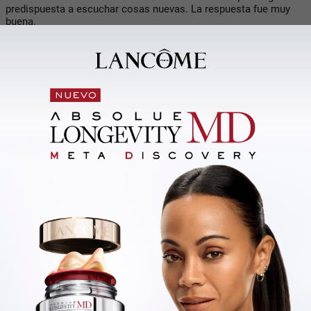
predispuesta a escuchar cosas nuevas. La respuesta fue muy
buena.
La otra experiencia fue en Medellín en conjunto con Los Cumbia
Stars, que es una banda con la que nosotros ya tenemos
relación: vinieron a Uruguay en 2023 y hemos colaborado juntos.
Fue una experiencia más de boliche, más en el barro, estuvo
muy bueno. Toda la experiencia en Colombia fue increíble.
También estuvimos en Rosario, Santa Fe, que pasa algo similar
en el sentido que hay una cultura cumbiera muy sólida, el
público conoce mucho de cumbia y también representa un
desafío tocar ahí. Este año fuimos dos veces y sentimos que
eran dos partidos difíciles.
Allá nos dieron un lugar central en la grilla de un festival muy
importante que se llama Cumbión del Paraná. El escenario ya
viene caliente y quienes arman la grilla confían en que vas a
sostener esa dinámica que se viene manejando. La grilla estaba
plagada de artistas cumbieros que representan una base
fundamental en nuestra formación. No recuerdo haber estado
tan nervioso como en la previa de Rosario. La gente nos recibió
muy bien, fue sorpresivo. Fueron experiencias que realmente
nos llenaron.