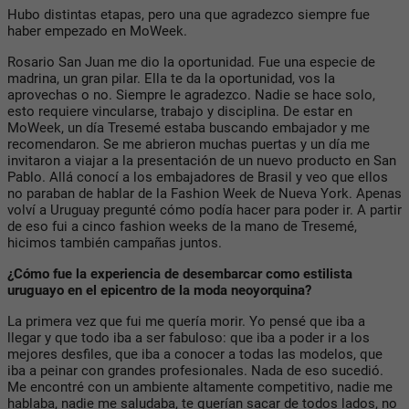
Hubo distintas etapas, pero una que agradezco siempre fue
haber empezado en
MoWeek
.
Rosario San Juan
me dio la oportunidad. Fue una especie de
madrina, un gran pilar. Ella te da la oportunidad, vos la
aprovechas o no. Siempre le agradezco. Nadie se hace solo,
esto requiere vincularse, trabajo y disciplina. De estar en
MoWeek, un día
Tresemé
estaba buscando embajador y me
recomendaron. Se me abrieron muchas puertas y un día me
invitaron a viajar a la presentación de un nuevo producto en San
Pablo. Allá conocí a los embajadores de Brasil y veo que ellos
no paraban de hablar de la
Fashion Week de Nueva York
. Apenas
volví a Uruguay pregunté cómo podía hacer para poder ir. A partir
de eso fui a cinco fashion weeks de la mano de Tresemé,
hicimos también campañas juntos.
¿Cómo fue la experiencia de desembarcar como estilista
uruguayo en el epicentro de la moda neoyorquina?
La primera vez que fui me quería morir. Yo pensé que iba a
llegar y que todo iba a ser fabuloso: que iba a poder ir a los
mejores desfiles, que iba a conocer a todas las modelos, que
iba a peinar con grandes profesionales. Nada de eso sucedió.
Me encontré con un ambiente altamente competitivo, nadie me
hablaba, nadie me saludaba, te querían sacar de todos lados, no