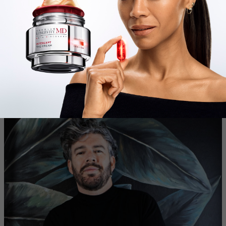
capacidad creativa espectacular.
¿Cómo te adaptás vos para que eso no te coma? Si vos no
capitalizas tu éxito, se te puede pasar. Uno tiene que estar claro
con lo que quiere. Darles un abrazo a las nuevas generaciones,
a quienes lo están haciendo y lo están haciendo increíble.
Cuando eso suceda me quedaré con mi salón. Espero ser
inteligente y que la vida sea generosa para estar tranquilo.