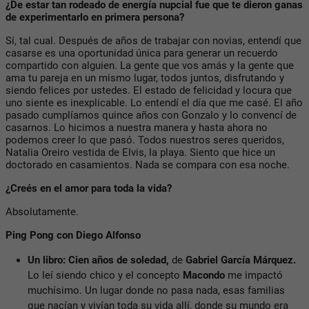
¿De estar tan rodeado de energía nupcial fue que te dieron ganas
de experimentarlo en primera persona?
Sí, tal cual. Después de años de trabajar con novias, entendí que
casarse es una oportunidad única para generar un recuerdo
compartido con alguien. La gente que vos amás y la gente que
ama tu pareja en un mismo lugar, todos juntos, disfrutando y
siendo felices por ustedes. El estado de felicidad y locura que
uno siente es inexplicable. Lo entendí el día que me casé. El año
pasado cumplíamos quince años con Gonzalo y lo convencí de
casarnos. Lo hicimos a nuestra manera y hasta ahora no
podemos creer lo que pasó. Todos nuestros seres queridos,
Natalia Oreiro vestida de Elvis, la playa. Siento que hice un
doctorado en casamientos. Nada se compara con esa noche.
¿Creés en el amor para toda la vida?
Absolutamente.
Ping Pong con Diego Alfonso
Un libro:
Cien años de soledad
,
de
Gabriel García Márquez.
Lo leí siendo chico y el concepto
Macondo
me impactó
muchísimo. Un lugar donde no pasa nada, esas familias
que nacían y vivían toda su vida allí, donde su mundo era