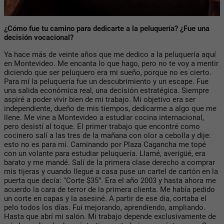
¿Cómo fue tu camino para dedicarte a la peluquería? ¿Fue una
decisión vocacional?
Ya hace más de veinte años que me dedico a la peluquería aquí
en Montevideo. Me encanta lo que hago, pero no te voy a mentir
diciendo que ser peluquero era mi sueño, porque no es cierto.
Para mí la peluquería fue un descubrimiento y un escape. Fue
una salida económica real, una decisión estratégica. Siempre
aspiré a poder vivir bien de mi trabajo. Mi objetivo era ser
independiente, dueño de mis tiempos, dedicarme a algo que me
llene. Me vine a Montevideo a estudiar cocina internacional,
pero desistí al toque. El primer trabajo que encontré como
cocinero salí a las tres de la mañana con olor a cebolla y dije:
esto no es para mí. Caminando por Plaza Cagancha me topé
con un volante para estudiar peluquería. Llamé, averigüé, era
barato y me mandé. Salí de la primera clase derecho a comprar
mis tijeras y cuando llegué a casa puse un cartel de cartón en la
puerta que decía: “Corte $35”. Era el año 2003 y hasta ahora me
acuerdo la cara de terror de la primera clienta. Me había pedido
un corte en capas y la asesiné. A partir de ese día, cortaba el
pelo todos los días. Fui mejorando, aprendiendo, ampliando.
Hasta que abrí mi salón. Mi trabajo depende exclusivamente de