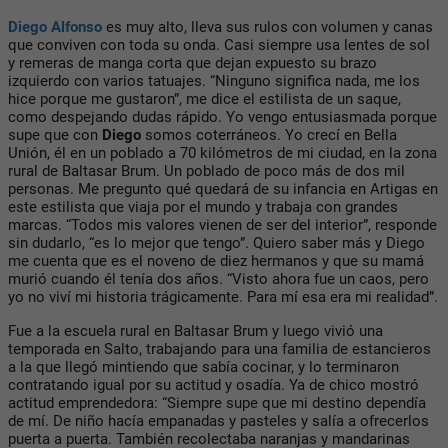
Diego Alfonso
es muy alto, lleva sus rulos con volumen y canas
que conviven con toda su onda. Casi siempre usa lentes de sol
y remeras de manga corta que dejan expuesto su brazo
izquierdo con varios tatuajes. “Ninguno significa nada, me los
hice porque me gustaron”, me dice el estilista de un saque,
como despejando dudas rápido. Yo vengo entusiasmada porque
supe que con
Diego
somos coterráneos. Yo crecí en Bella
Unión, él en un poblado a 70 kilómetros de mi ciudad, en la zona
rural de Baltasar Brum. Un poblado de poco más de dos mil
personas. Me pregunto qué quedará de su infancia en Artigas en
este estilista que viaja por el mundo y trabaja con grandes
marcas. “Todos mis valores vienen de ser del interior”, responde
sin dudarlo, “es lo mejor que tengo”. Quiero saber más y Diego
me cuenta que es el noveno de diez hermanos y que su mamá
murió cuando él tenía dos años. “Visto ahora fue un caos, pero
yo no viví mi historia trágicamente. Para mí esa era mi realidad”.
Fue a la escuela rural en Baltasar Brum y luego vivió una
temporada en Salto, trabajando para una familia de estancieros
a la que llegó mintiendo que sabía cocinar, y lo terminaron
contratando igual por su actitud y osadía. Ya de chico mostró
actitud emprendedora: “Siempre supe que mi destino dependía
de mí. De niño hacía empanadas y pasteles y salía a ofrecerlos
puerta a puerta. También recolectaba naranjas y mandarinas