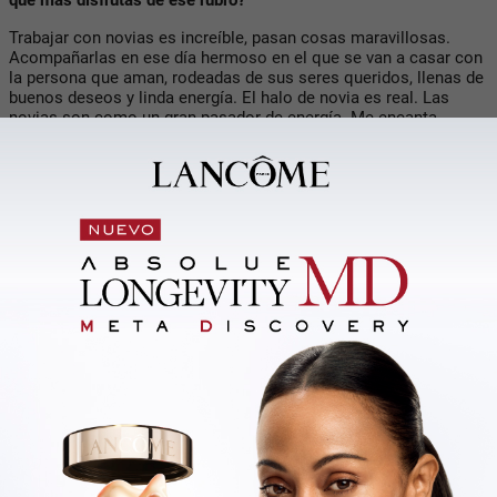
que más disfrutás de ese rubro?
Trabajar con novias es increíble, pasan cosas maravillosas.
Acompañarlas en ese día hermoso en el que se van a casar con
la persona que aman, rodeadas de sus seres queridos, llenas de
buenos deseos y linda energía. El halo de novia es real. Las
novias son como un gran pasador de energía. Me encanta
acompañarlas en ese momento especial.
Las novias me preguntan: ¿me durará el peinado toda la noche?
Yo les respondo que espero que no, porque si es así es porque
fue un embole su casamiento. Quiero que el peinado dure para
las fotos, pero que terminen la noche con el pelo hecho bola. Es
un día para ser feliz, no perfecto.
Cuando me escriben para peinarse conmigo es tanto el
agradecimiento que siento y la alegría, que me encargo de
siempre hacerme un hueco en la agenda. Lo que se genera es
mágico. Es clave saber acompañar, ser solución y no problema.
Peinar novias es agotador, pero también hermoso. Llegué a
peinar a siete novias en un día. Una verdadera locura.
¿Cómo te gustaría que siga tu carrera?
En este rubro estamos constantemente viendo el relevo atrás
nuestro. Las nuevas generaciones son talentosísimas, con una