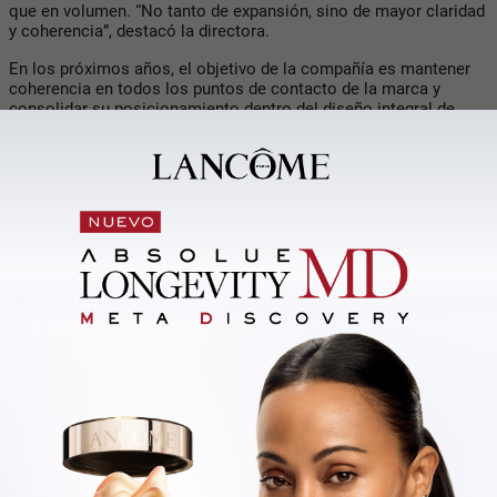
que en volumen. “No tanto de expansión, sino de mayor claridad
y coherencia”, destacó la directora.
En los próximos años, el objetivo de la compañía es mantener
coherencia en todos los puntos de contacto de la marca y
consolidar su posicionamiento dentro del diseño integral de
espacios y experiencias de habitar.
Compartir con tus amigos de
Tu opinión enriquece este artículo:
Ingresar con Google