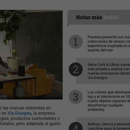
Notas más
leídas
Pandora presentó sus nu
colecciones de verano co
experiencia inspirada en e
espíritu del mar
Selva Café & Libros suma
sala privada y avanza con
nuevas inversiones dentr
Via Disegno
Los colores que dominará
lujo y el interiorismo en 2
cuatro objetos capaces d
transformar cualquier
 las marcas referentes en
ambiente)
l en
Via Disegno
,
la empresa
gías, productos sustentables y
lobales, pero adaptada al gusto
Belleza, ciencia y bienesta
Lancôme puso la longevi