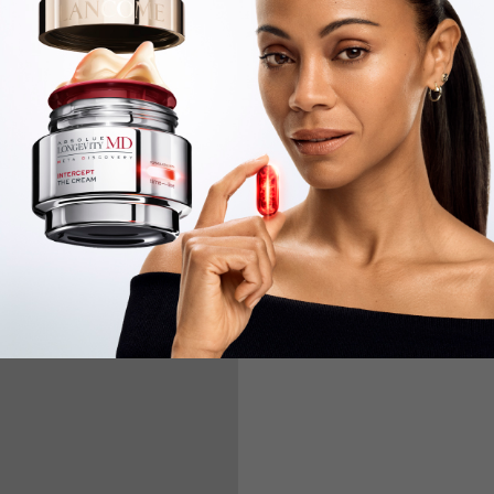
la empresa comenzó a
a la elección de materiales
nsumo, con procesos de
ntes a tomar decisiones más
rias fabricadas mediante
ables
y producidas a demanda, lo
un modelo de economía circular.