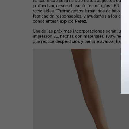
La sustentabilidad es otro de los aspectos que 
profundizar, desde el uso de tecnologías LED hast
reciclables. “Promovemos luminarias de bajo co
fabricación responsables, y ayudamos a los clie
conscientes”, explicó
Pérez.
Una de las próximas incorporaciones serán
lumina
impresión 3D, hechas con materiales 100% recicl
que reduce desperdicios y permite avanzar hacia 