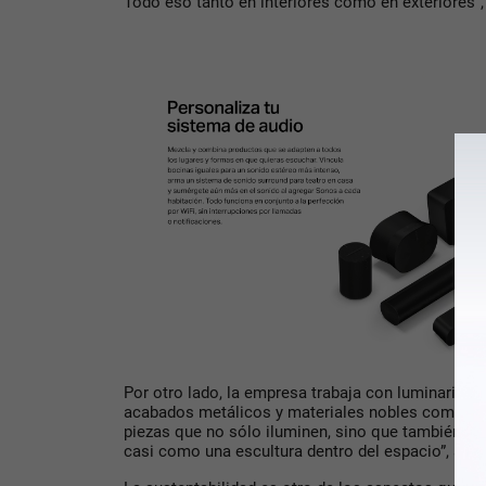
Todo eso tanto en interiores como en exteriores”, 
Por otro lado, la empresa trabaja con luminarias
acabados metálicos y materiales nobles como el 
piezas que no sólo iluminen, sino que también ap
casi como una escultura dentro del espacio”, ase