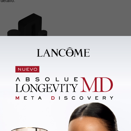
detalló.
 que combinan formas orgánicas,
vidrio soplado. “Hoy se buscan
orten carácter, que funcionen
guró.