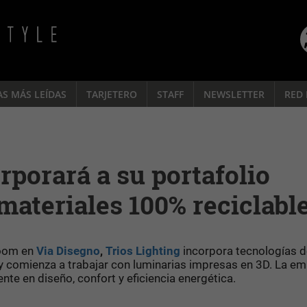
AS MÁS LEÍDAS
TARJETERO
STAFF
NEWSLETTER
RED 
rporará a su portafolio
materiales 100% reciclabl
room en
Via Disegno
,
Trios Lighting
incorpora tecnologías d
comienza a trabajar con luminarias impresas en 3D. La e
e en diseño, confort y eficiencia energética.