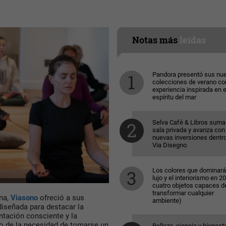
Notas más
leídas
Pandora presentó sus nu
colecciones de verano co
experiencia inspirada en e
espíritu del mar
Selva Café & Libros suma
sala privada y avanza con
nuevas inversiones dentr
Via Disegno
Los colores que dominará
lujo y el interiorismo en 2
cuatro objetos capaces d
transformar cualquier
rna,
Viasono
ofreció a sus
ambiente)
diseñada para destacar la
ntación consciente y la
so de la necesidad de tomarse un
Belleza, ciencia y bienesta