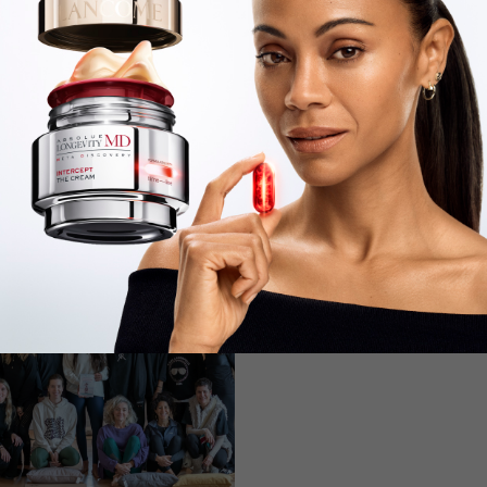
promoción de un estilo de vida
os que incluyen colchones, ropa
descanso, la marca se dedica a
. Actividades como la clase de
promiso de proporcionar no solo
a las personas a alcanzar un