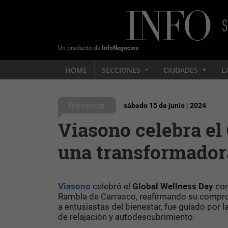
Un producto de
InfoNegocios
HOME
SECCIONES
CIUDADES
L
Bienestar
sábado 15 de junio | 2024
Viasono celebra el
una transformador
Viasono
celebró el
Global Wellness Day
con
Rambla de Carrasco, reafirmando su compromi
a entusiastas del bienestar, fue guiado por l
de relajación y autodescubrimiento.