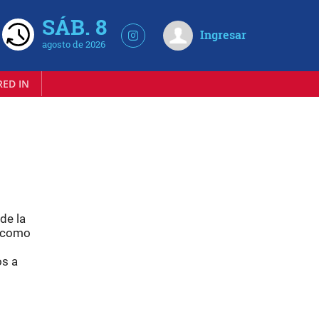
SÁB. 8
Ingresar
agosto de 2026
RED IN
de la
 como
os a