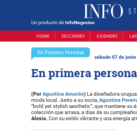
Un producto de
InfoNegocios
HOME
SECCIONES
CIUDADES
LAS
En Primera Persona
sábado 07 de junio
En primera persona
(Por
Agustina Amorós
)
La diseñadora urugu
moda local. Junto a su socia,
Agustina Pereir
“bold yet stylish aesthetic”, que mantiene su 
colección que arrasa, a días de su cumpleaño
Alexia.
Con su estilo vibrante y una energía a