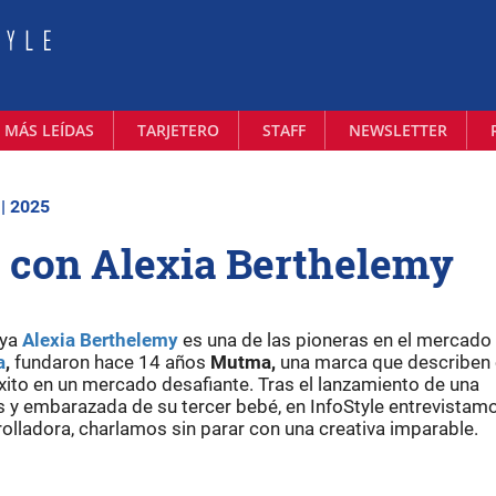
 MÁS LEÍDAS
TARJETERO
STAFF
NEWSLETTER
 | 2025
 con Alexia Berthelemy
aya
Alexia Berthelemy
es una de las pioneras en el mercado 
a
,
fundaron hace 14 años
Mutma,
una marca que describen
éxito en un mercado desafiante. Tras el lanzamiento de una
s y embarazada de su tercer bebé, en InfoStyle entrevistam
rrolladora, charlamos sin parar con una creativa imparable.