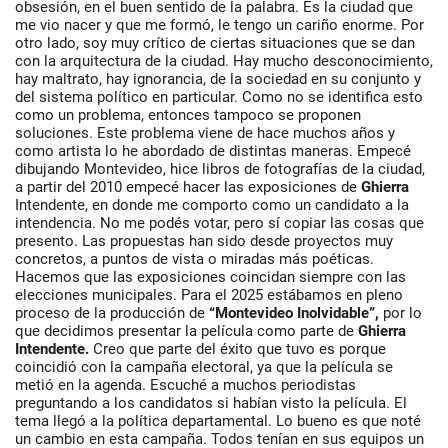
obsesión, en el buen sentido de la palabra. Es la ciudad que
me vio nacer y que me formó, le tengo un cariño enorme. Por
otro lado, soy muy crítico de ciertas situaciones que se dan
con la arquitectura de la ciudad. Hay mucho desconocimiento,
hay maltrato, hay ignorancia, de la sociedad en su conjunto y
del sistema político en particular. Como no se identifica esto
como un problema, entonces tampoco se proponen
soluciones. Este problema viene de hace muchos años y
como artista lo he abordado de distintas maneras. Empecé
dibujando Montevideo, hice libros de fotografías de la ciudad,
a partir del 2010 empecé hacer las exposiciones de
Ghierra
Intendente, en donde me comporto como un candidato a la
intendencia. No me podés votar, pero sí copiar las cosas que
presento. Las propuestas han sido desde proyectos muy
concretos, a puntos de vista o miradas más poéticas.
Hacemos que las exposiciones coincidan siempre con las
elecciones municipales. Para el 2025 estábamos en pleno
proceso de la producción de
“Montevideo Inolvidable”,
por lo
que decidimos presentar la película como parte de
Ghierra
Intendente.
Creo que parte del éxito que tuvo es porque
coincidió con la campaña electoral, ya que la película se
metió en la agenda. Escuché a muchos periodistas
preguntando a los candidatos si habían visto la película. El
tema llegó a la política departamental. Lo bueno es que noté
un cambio en esta campaña. Todos tenían en sus equipos un