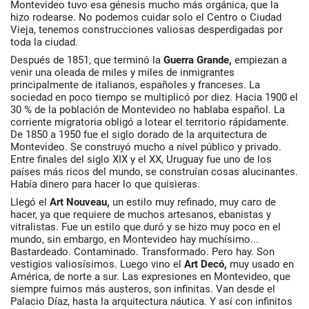
Montevideo tuvo esa génesis mucho más orgánica, que la
hizo rodearse. No podemos cuidar solo el Centro o Ciudad
Vieja, tenemos construcciones valiosas desperdigadas por
toda la ciudad.
Después de 1851, que terminó la
Guerra Grande,
empiezan a
venir una oleada de miles y miles de inmigrantes
principalmente de italianos, españoles y franceses. La
sociedad en poco tiempo se multiplicó por diez. Hacia 1900 el
30 % de la población de Montevideo no hablaba español. La
corriente migratoria obligó a lotear el territorio rápidamente.
De 1850 a 1950 fue el siglo dorado de la arquitectura de
Montevideo. Se construyó mucho a nivel público y privado.
Entre finales del siglo XIX y el XX, Uruguay fue uno de los
países más ricos del mundo, se construían cosas alucinantes.
Había dinero para hacer lo que quisieras.
Llegó el
Art Nouveau,
un estilo muy refinado, muy caro de
hacer, ya que requiere de muchos artesanos, ebanistas y
vitralistas. Fue un estilo que duró y se hizo muy poco en el
mundo, sin embargo, en Montevideo hay muchísimo...
Bastardeado. Contaminado. Transformado. Pero hay. Son
vestigios valiosísimos. Luego vino el
Art Decó,
muy usado en
América, de norte a sur. Las expresiones en Montevideo, que
siempre fuimos más austeros, son infinitas. Van desde el
Palacio Díaz, hasta la arquitectura náutica. Y así con infinitos