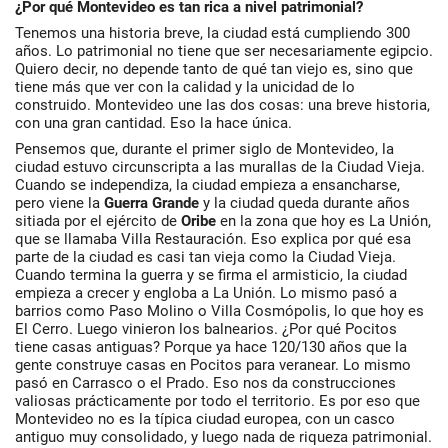
¿Por qué Montevideo es tan rica a nivel patrimonial?
Tenemos una historia breve, la ciudad está cumpliendo 300
años. Lo patrimonial no tiene que ser necesariamente egipcio.
Quiero decir, no depende tanto de qué tan viejo es, sino que
tiene más que ver con la calidad y la unicidad de lo
construido. Montevideo une las dos cosas: una breve historia,
con una gran cantidad. Eso la hace única.
Pensemos que, durante el primer siglo de Montevideo, la
ciudad estuvo circunscripta a las murallas de la Ciudad Vieja.
Cuando se independiza, la ciudad empieza a ensancharse,
pero viene la
Guerra Grande
y la ciudad queda durante años
sitiada por el ejército de
Oribe
en la zona que hoy es La Unión,
que se llamaba Villa Restauración. Eso explica por qué esa
parte de la ciudad es casi tan vieja como la Ciudad Vieja.
Cuando termina la guerra y se firma el armisticio, la ciudad
empieza a crecer y engloba a La Unión. Lo mismo pasó a
barrios como Paso Molino o Villa Cosmópolis, lo que hoy es
El Cerro. Luego vinieron los balnearios. ¿Por qué Pocitos
tiene casas antiguas? Porque ya hace 120/130 años que la
gente construye casas en Pocitos para veranear. Lo mismo
pasó en Carrasco o el Prado. Eso nos da construcciones
valiosas prácticamente por todo el territorio. Es por eso que
Montevideo no es la típica ciudad europea, con un casco
antiguo muy consolidado, y luego nada de riqueza patrimonial.