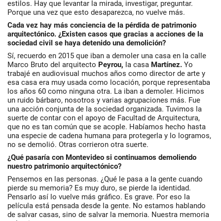
estilos. Hay que levantar la mirada, investigar, preguntar.
Porque una vez que esto desaparezca, no vuelve más.
Cada vez hay más conciencia de la pérdida de patrimonio
arquitectónico. ¿Existen casos que gracias a acciones de la
sociedad civil se haya detenido una demolición?
Sí, recuerdo en 2015 que iban a demoler una casa en la calle
Marco Bruto del arquitecto
Peyrou,
la casa
Martínez.
Yo
trabajé en audiovisual muchos años como director de arte y
esa casa era muy usada como locación, porque representaba
los años 60 como ninguna otra. La iban a demoler. Hicimos
un ruido bárbaro, nosotros y varias agrupaciones más. Fue
una acción conjunta de la sociedad organizada. Tuvimos la
suerte de contar con el apoyo de Facultad de Arquitectura,
que no es tan común que se acople. Habíamos hecho hasta
una especie de cadena humana para protegerla y lo logramos,
no se demolió. Otras corrieron otra suerte.
¿Qué pasaría con Montevideo si continuamos demoliendo
nuestro patrimonio arquitectónico?
Pensemos en las personas. ¿Qué le pasa a la gente cuando
pierde su memoria? Es muy duro, se pierde la identidad.
Pensarlo así lo vuelve más gráfico. Es grave. Por eso la
película está pensada desde la gente. No estamos hablando
de salvar casas, sino de salvar la memoria. Nuestra memoria