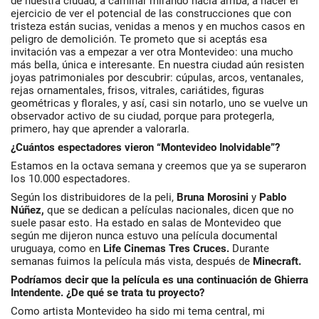
de nuestra ciudad, a caminar mirando hacia arriba, a hacer el
ejercicio de ver el potencial de las construcciones que con
tristeza están sucias, venidas a menos y en muchos casos en
peligro de demolición. Te prometo que si aceptás esa
invitación vas a empezar a ver otra Montevideo: una mucho
más bella, única e interesante. En nuestra ciudad aún resisten
joyas patrimoniales por descubrir: cúpulas, arcos, ventanales,
rejas ornamentales, frisos, vitrales, cariátides, figuras
geométricas y florales, y así, casi sin notarlo, uno se vuelve un
observador activo de su ciudad, porque para protegerla,
primero, hay que aprender a valorarla.
¿Cuántos espectadores vieron “Montevideo Inolvidable”?
Estamos en la octava semana y creemos que ya se superaron
los 10.000 espectadores.
Según los distribuidores de la peli,
Bruna Morosini
y
Pablo
Núñez,
que se dedican a películas nacionales, dicen que no
suele pasar esto. Ha estado en salas de Montevideo que
según me dijeron nunca estuvo una película documental
uruguaya, como en
Life Cinemas Tres Cruces.
Durante
semanas fuimos la película más vista, después de
Minecraft.
Podríamos decir que la película es una continuación de Ghierra
Intendente. ¿De qué se trata tu proyecto?
Como artista Montevideo ha sido mi tema central, mi