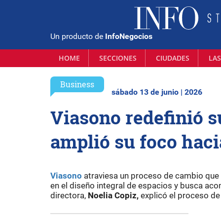
Un producto de
InfoNegocios
HOME
SECCIONES
CIUDADES
LAS
Business
sábado 13 de junio | 2026
Viasono redefinió 
amplió su foco haci
Viasono
atraviesa un proceso de cambio que la
en el diseño integral de espacios y busca ac
directora,
Noelia Copiz,
explicó el proceso d