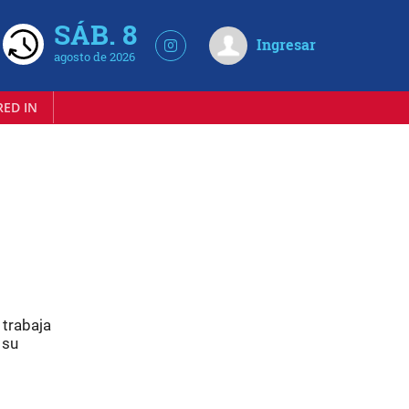
SÁB. 8
Ingresar
agosto de 2026
RED IN
 trabaja
su